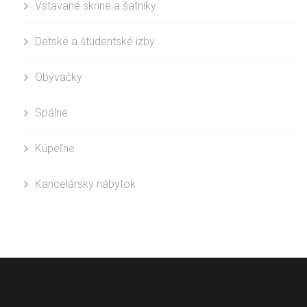
Vstavané skrine a šatníky
Detské a študentské izby
Obývačky
Spálne
Kúpeľne
Kancelársky nábytok